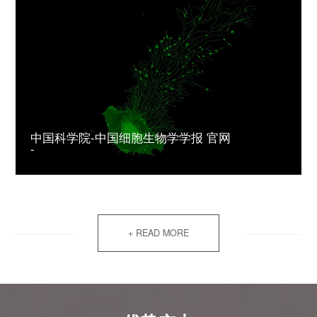
中国科学院-中国细胞生物学学报 官网
-
+ READ MORE