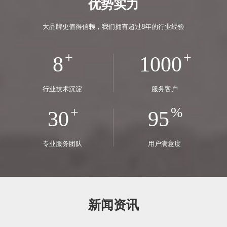
优势实力
大品牌更值得信赖，我们拥有超过8年的行业经验
+
+
8
1000
行业技术沉淀
服务客户
+
%
30
95
专业服务团队
用户满意度
新闻资讯