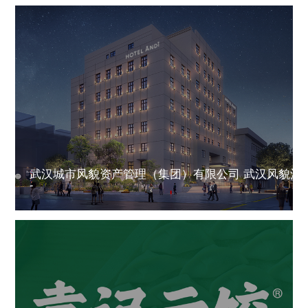
武汉城市风貌资产管理（集团）有限公司 武汉风貌酒
-