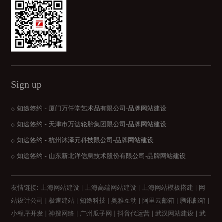
Sign up
知途签约 - 厦门万仟堂艺术品有限公司-品牌网站建设
◇
知途签约 - 天津市万达轮胎集团限公司-品牌网站建设
◇
知途签约 - 杭州沐泽元科技限公司-品牌网站建设
◇
知途签约 - 山东新北洋信息技术股份有限公司-品牌网站建设
◇
友情链接:
上海网站建设 |
上海高端网站建设 |
上海网站模板搭建 |
网
站设计公司 |
极速建站 |
知途科技 |
奥雅互动 |
阿里云邮箱 |
腾讯邮箱 |
小程序开发 |
神搜网络 |
广州瓜子网 |
抖音代运营 |
武汉网站建设 |
武