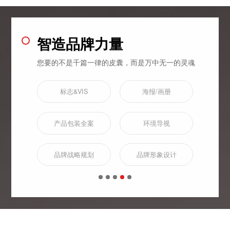
多元产品全方位服务
满足您对互联网品牌建设的所有需求
域名 & 服务器
海报/画册
SEO优化
品牌网站
集团站群
B2C商城
C2C平台
智能名片
微信开发
商业拍摄
环境导视
VR全景
手机端网站
门户网站
B2B2C
S2B2C
小程序开发
APP开发
H5开发
微活动
微分销商城
小程序商城
响应式网站
外贸网站
数字运维
品牌形象设计
软件定制开发