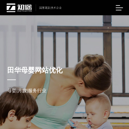
田华母婴网站优化
母婴|月嫂|服务行业