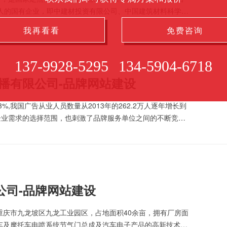
人的国有企业，即中建材投资有限公司、中国建筑材料科学研
限公司、福建省福能新型建材有限责任公司、广州建材企业集
我再看看
免费咨询
137-9928-5295
134-5904-6718
传播有限公司-品牌网站建设
.3%,我国广告从业人员数量从2013年的262.2万人逐年增长到
了企业需求的选择范围，也刺激了品牌服务单位之间的不断竞
，如何帮助提供品牌服务单位在垂直领域有更高的价值服务能
公司-品牌网站建设
于重庆市九龙坡区九龙工业园区，占地面积40余亩，拥有厂房面
汽车及摩托车电喷系统节气门总成及汽车电子产品的高新技术企