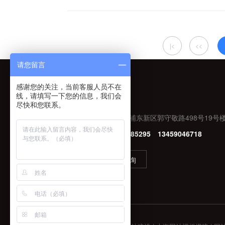
团队成员皆…
|<
<<
请您留言
感谢您的关注，当前客服人员不在
上海总部
Shanghai
线，请填写一下您的信息，我们会
尽快和您联系。
Xiamen
ADD：上海市浦东新区郭守敬路498号19号楼
TEL：
13799285295 13459046718
Guangzhou
Chongqing
立即咨询