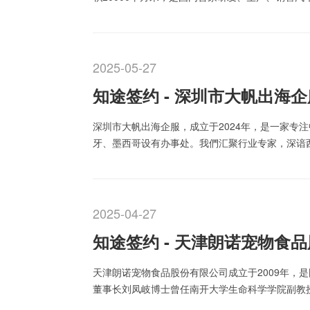
业。 公司拥有先进的自动化生产加工设备和高精密检测设备，目前电喷节气门产品年产能力400万台/套。公司
于2006年…
2025-05-27
知途签约 - 深圳市大帆出海
深圳市大帆出海企服，成立于2024年，是一家专
牙、墨西哥设有办事处。我們汇聚行业专家，深谙
征程提供全方位一站式的支持。从市场调研到落地
2025-04-27
知途签约 - 天津朗诺宠物食
天津朗诺宠物食品股份有限公司成立于2009年，
董事长刘凤岐博士曾任南开大学生命科学学院副教授
技术成果落地，创立了天津朗诺宠物食品股份有限