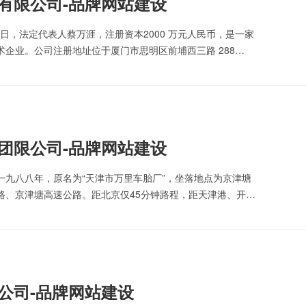
品有限公司-品牌网站建设
 日‌，法定代表人‌蔡万涯‌，注册资本‌2000 万元人民币‌，是一家
企业‌。公司注册地址位于‌厦门市思明区前埔西三路 288
.w1000.com。公司定位为"‌茶器专…
集团限公司-品牌网站建设
一九八八年，原名为“天津市万里车胎厂”，坐落地点为京津塘
路、京津塘高速公路。距北京仅45分钟路程，距天津港、开发
津机场，交通极为便利，地理位置十分优越。集团公司创建初
限公司-品牌网站建设