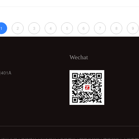
1
2
3
4
5
6
7
8
9
Wechat
401A