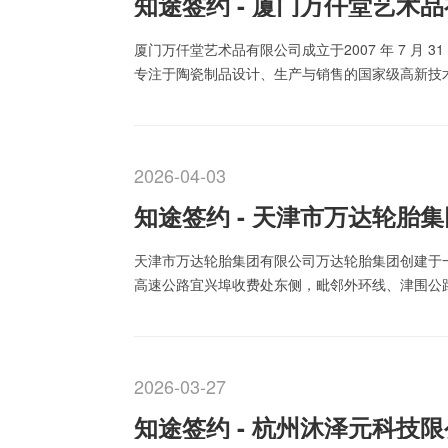
知途签约 - 厦门万仟堂艺术
厦门万仟堂艺术品有限公司成立于‌2007 年 7 月 31
专注于陶瓷制品设计、生产与销售的‌国家级高新技术
号‌，总部位于‌厦门市湖里区马垄路 6 号‌，官网为www
2026-04-03
知途签约 - 天津市万达轮胎
天津市万达轮胎集团有限公司万达轮胎集团创建于
高速公路宜兴埠收费处东侧，毗邻外环线、津围公
区、保税区30分钟路程。只需15分钟便可到达天
期投资…
2026-03-27
知途签约 - 杭州沐泽元科技