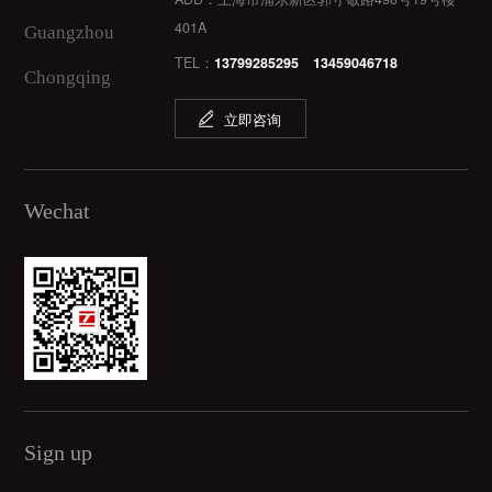
401A
Guangzhou
TEL：
13799285295 13459046718
Chongqing
立即咨询
Wechat
Sign up