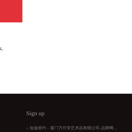
。
%。
Sign up
知途签约 - 厦门万仟堂艺术品有限公司-品牌网站建设
◇