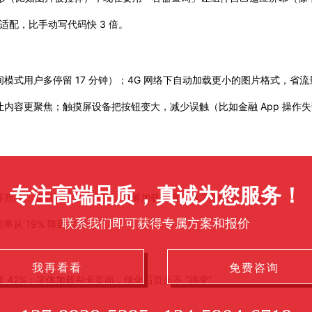
适配，比手动写代码快 3 倍。
模式用户多停留 17 分钟）；4G 网络下自动加载更小的图片格式，省
内容更聚焦；触摸屏设备把按钮变大，减少误触（比如金融 App 操作失误
专注高端品质，真诚为您服务！
品，滚到附近才显示），首屏加载速度从 3.2 秒缩到 1.8 秒。
联系我们即可获得专属方案和报价
从 19% 降到 3%。
我再看看
免费咨询
42%；字体加载别卡页面，优化后页面不 “跳变”。