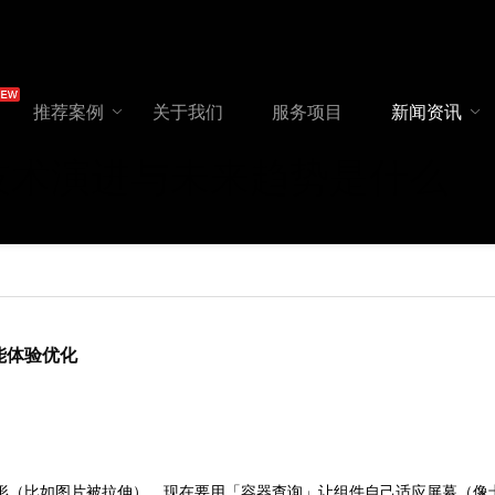
推荐案例
关于我们
服务项目
新闻资讯
技术演进与未来趋势是什么
能体验优化
上容易变形（比如图片被拉伸），现在要用「容器查询」让组件自己适应屏幕（像