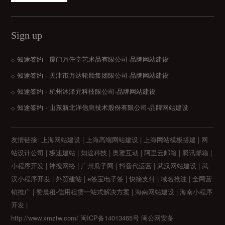
Sign up
知途签约 - 厦门万仟堂艺术品有限公司-品牌网站建设
◇
知途签约 - 天津市万达轮胎集团限公司-品牌网站建设
◇
知途签约 - 杭州沐泽元科技限公司-品牌网站建设
◇
知途签约 - 山东新北洋信息技术股份有限公司-品牌网站建设
◇
友情链接:
上海网站建设 |
上海高端网站建设 |
上海网站模板搭建 |
网
站设计公司 |
极速建站 |
知途科技 |
奥雅互动 |
阿里云邮箱 |
腾讯邮箱 |
小程序开发 |
神搜网络 |
广州瓜子网 |
抖音代运营 |
武汉网站建设 |
武
汉小程序开发 |
外贸建站 |
e签宝电子签 |
快接支付 |
域名抢注 |
全网营
销推广 |
赞晨租-信用租赁一站式解决方案 |
海南网站建设 |
海南小程序
开发 |
http://www.xmztw.com/
闽ICP备14013465号
闽公网安备