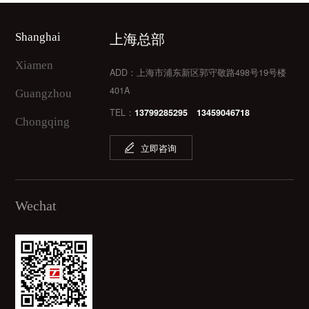
上海骏地建筑设计事务
团官网
网2020
-
上海总部
Shanghai
地产产业
建筑设计/权威机构
Xiamen
ADD：上海市浦东新区郭守敬路498号19号楼
401A
Guangzhou
TEL：
13799285295 13459046718
Chongqing
立即咨询
Wechat